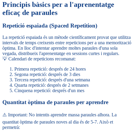
Principis bàsics per a l'aprenentatge
eficaç de paraules
Repetició espaiada (Spaced Repetition)
La repetició espaiada és un mètode científicament provat que utilitza
intervals de temps creixents entre repeticions per a una memorització
òptima. En lloc d'intentar aprendre moltes paraules d'una sola
vegada, distribueix l'aprenentatge en sessions curtes i regulars.
💡 Calendari de repeticions recomanat:
Primera repetició: després de 24 hores
Segona repetició: després de 3 dies
Tercera repetició: després d'una setmana
Quarta repetició: després de 2 setmanes
Cinquena repetició: després d'un mes
Quantitat òptima de paraules per aprendre
⚠️ Important: No intentis aprendre massa paraules alhora. La
quantitat òptima de paraules noves al dia és de 5-7. Això et
permetrà: