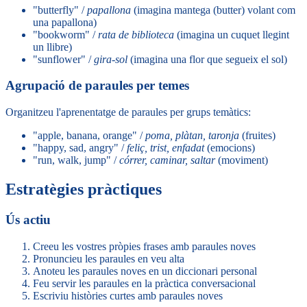
"butterfly" /
papallona
(imagina mantega (butter) volant com
una papallona)
"bookworm" /
rata de biblioteca
(imagina un cuquet llegint
un llibre)
"sunflower" /
gira-sol
(imagina una flor que segueix el sol)
Agrupació de paraules per temes
Organitzeu l'aprenentatge de paraules per grups temàtics:
"apple, banana, orange" /
poma, plàtan, taronja
(fruites)
"happy, sad, angry" /
feliç, trist, enfadat
(emocions)
"run, walk, jump" /
córrer, caminar, saltar
(moviment)
Estratègies pràctiques
Ús actiu
Creeu les vostres pròpies frases amb paraules noves
Pronuncieu les paraules en veu alta
Anoteu les paraules noves en un diccionari personal
Feu servir les paraules en la pràctica conversacional
Escriviu històries curtes amb paraules noves