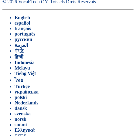
©
2026
VocabTech OY.
Tots els Drets Reservats
.
English
español
français
português
русский
العربية
中文
हिन्दी
Indonesia
Melayu
Tiếng Việt
ไทย
Türkçe
українська
polski
Nederlands
dansk
svenska
norsk
suomi
Ελληνικά
עברית