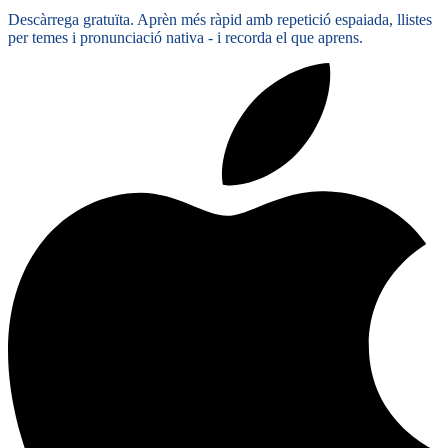
Descàrrega gratuïta. Aprèn més ràpid amb repetició espaiada, llistes
per temes i pronunciació nativa - i recorda el que aprens.