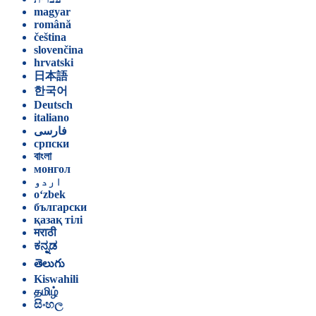
magyar
română
čeština
slovenčina
hrvatski
日本語
한국어
Deutsch
italiano
فارسی
српски
বাংলা
монгол
اردو
o‘zbek
български
қазақ тілі
मराठी
ಕನ್ನಡ
తెలుగు
Kiswahili
தமிழ்
සිංහල