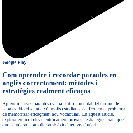
Google Play
Com aprendre i recordar paraules en
anglès correctament: mètodes i
estratègies realment eficaços
Aprendre noves paraules és una part fonamental del domini de
l'anglès. No obstant això, molts estudiants s'enfronten al problema
de memoritzar eficaçment nou vocabulari. En aquest article,
explorarem mètodes científicament provats i estratègies pràctiques
que t'ajudaran a ampliar amb èxit el teu vocabulari.