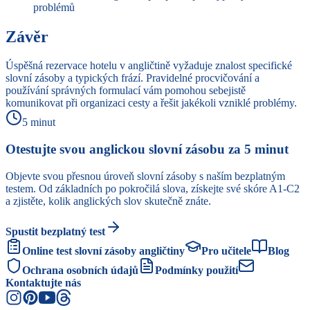
problémů
Závěr
Úspěšná rezervace hotelu v angličtině vyžaduje znalost specifické
slovní zásoby a typických frází. Pravidelné procvičování a
používání správných formulací vám pomohou sebejistě
komunikovat při organizaci cesty a řešit jakékoli vzniklé problémy.
5 minut
Otestujte svou anglickou slovní zásobu za 5 minut
Objevte svou přesnou úroveň slovní zásoby s naším bezplatným
testem. Od základních po pokročilá slova, získejte své skóre A1-C2
a zjistěte, kolik anglických slov skutečně znáte.
Spustit bezplatný test
Online test slovní zásoby angličtiny
Pro učitele
Blog
Ochrana osobních údajů
Podmínky použití
Kontaktujte nás