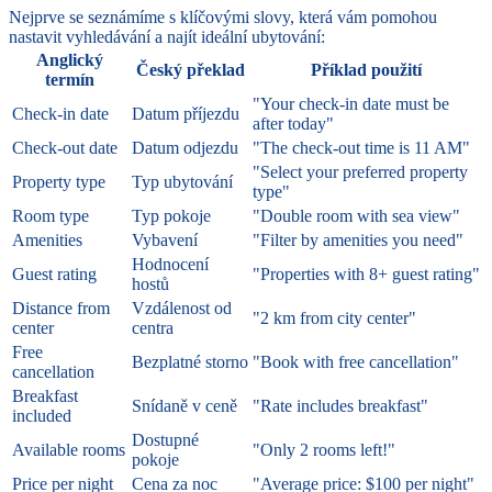
Nejprve se seznámíme s klíčovými slovy, která vám pomohou
nastavit vyhledávání a najít ideální ubytování:
Anglický
Český překlad
Příklad použití
termín
"Your check-in date must be
Check-in date
Datum příjezdu
after today"
Check-out date
Datum odjezdu
"The check-out time is 11 AM"
"Select your preferred property
Property type
Typ ubytování
type"
Room type
Typ pokoje
"Double room with sea view"
Amenities
Vybavení
"Filter by amenities you need"
Hodnocení
Guest rating
"Properties with 8+ guest rating"
hostů
Distance from
Vzdálenost od
"2 km from city center"
center
centra
Free
Bezplatné storno
"Book with free cancellation"
cancellation
Breakfast
Snídaně v ceně
"Rate includes breakfast"
included
Dostupné
Available rooms
"Only 2 rooms left!"
pokoje
Price per night
Cena za noc
"Average price: $100 per night"