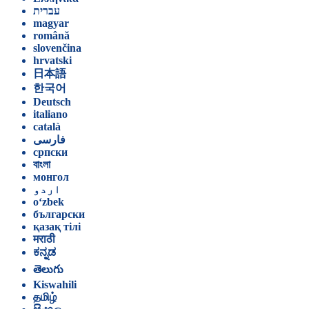
עברית
magyar
română
slovenčina
hrvatski
日本語
한국어
Deutsch
italiano
català
فارسی
српски
বাংলা
монгол
اردو
o‘zbek
български
қазақ тілі
मराठी
ಕನ್ನಡ
తెలుగు
Kiswahili
தமிழ்