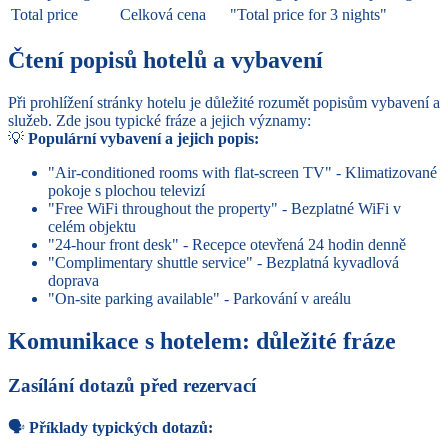
Total price
Celková cena
"Total price for 3 nights"
Čtení popisů hotelů a vybavení
Při prohlížení stránky hotelu je důležité rozumět popisům vybavení a
služeb. Zde jsou typické fráze a jejich významy:
💡
Populární vybavení a jejich popis:
"Air-conditioned rooms with flat-screen TV" - Klimatizované
pokoje s plochou televizí
"Free WiFi throughout the property" - Bezplatné WiFi v
celém objektu
"24-hour front desk" - Recepce otevřená 24 hodin denně
"Complimentary shuttle service" - Bezplatná kyvadlová
doprava
"On-site parking available" - Parkování v areálu
Komunikace s hotelem: důležité fráze
Zasílání dotazů před rezervací
🗣️
Příklady typických dotazů: