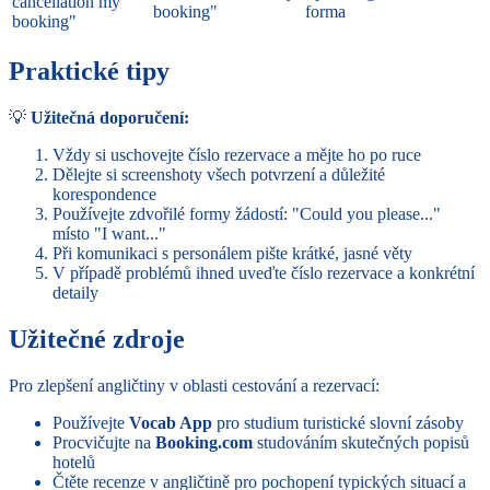
cancellation my
booking"
forma
booking"
Praktické tipy
💡
Užitečná doporučení:
Vždy si uschovejte číslo rezervace a mějte ho po ruce
Dělejte si screenshoty všech potvrzení a důležité
korespondence
Používejte zdvořilé formy žádostí: "Could you please..."
místo "I want..."
Při komunikaci s personálem pište krátké, jasné věty
V případě problémů ihned uveďte číslo rezervace a konkrétní
detaily
Užitečné zdroje
Pro zlepšení angličtiny v oblasti cestování a rezervací:
Používejte
Vocab App
pro studium turistické slovní zásoby
Procvičujte na
Booking.com
studováním skutečných popisů
hotelů
Čtěte recenze v angličtině pro pochopení typických situací a