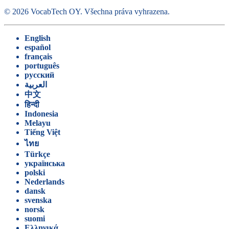
©
2026
VocabTech OY.
Všechna práva vyhrazena
.
English
español
français
português
русский
العربية
中文
हिन्दी
Indonesia
Melayu
Tiếng Việt
ไทย
Türkçe
українська
polski
Nederlands
dansk
svenska
norsk
suomi
Ελληνικά