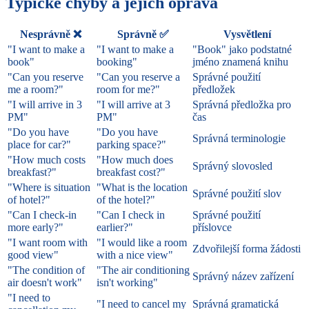
Typické chyby a jejich oprava
Nesprávně ❌
Správně ✅
Vysvětlení
"I want to make a
"I want to make a
"Book" jako podstatné
book"
booking"
jméno znamená knihu
"Can you reserve
"Can you reserve a
Správné použití
me a room?"
room for me?"
předložek
"I will arrive in 3
"I will arrive at 3
Správná předložka pro
PM"
PM"
čas
"Do you have
"Do you have
Správná terminologie
place for car?"
parking space?"
"How much costs
"How much does
Správný slovosled
breakfast?"
breakfast cost?"
"Where is situation
"What is the location
Správné použití slov
of hotel?"
of the hotel?"
"Can I check-in
"Can I check in
Správné použití
more early?"
earlier?"
příslovce
"I want room with
"I would like a room
Zdvořilejší forma žádosti
good view"
with a nice view"
"The condition of
"The air conditioning
Správný název zařízení
air doesn't work"
isn't working"
"I need to
"I need to cancel my
Správná gramatická