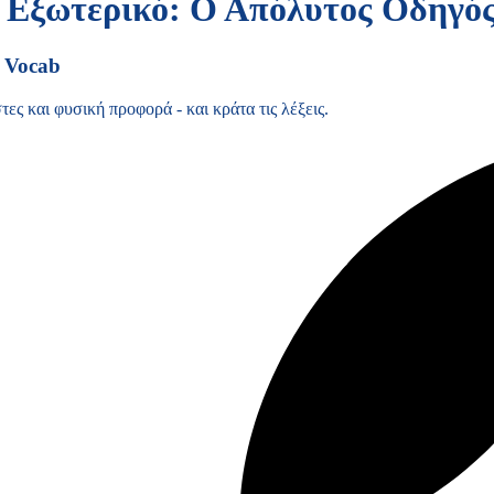
ο Εξωτερικό: Ο Απόλυτος Οδηγό
ο Vocab
ες και φυσική προφορά - και κράτα τις λέξεις.