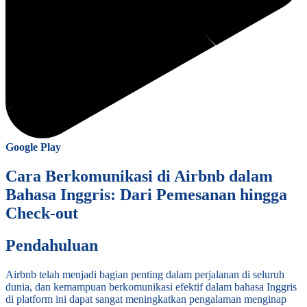
Google Play
Cara Berkomunikasi di Airbnb dalam
Bahasa Inggris: Dari Pemesanan hingga
Check-out
Pendahuluan
Airbnb telah menjadi bagian penting dalam perjalanan di seluruh
dunia, dan kemampuan berkomunikasi efektif dalam bahasa Inggris
di platform ini dapat sangat meningkatkan pengalaman menginap