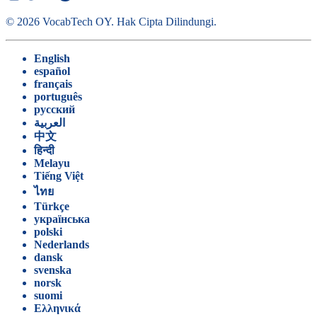
©
2026
VocabTech OY.
Hak Cipta Dilindungi
.
English
español
français
português
русский
العربية
中文
हिन्दी
Melayu
Tiếng Việt
ไทย
Türkçe
українська
polski
Nederlands
dansk
svenska
norsk
suomi
Ελληνικά