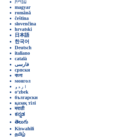
עברית
magyar
română
čeština
slovenčina
hrvatski
日本語
한국어
Deutsch
italiano
català
فارسی
српски
বাংলা
монгол
اردو
o‘zbek
български
қазақ тілі
मराठी
ಕನ್ನಡ
తెలుగు
Kiswahili
தமிழ்