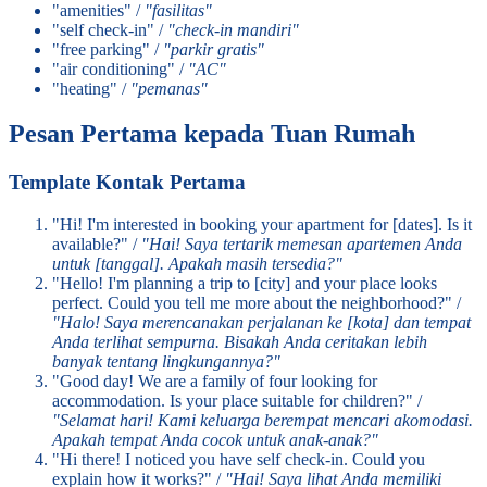
"amenities" /
"fasilitas"
"self check-in" /
"check-in mandiri"
"free parking" /
"parkir gratis"
"air conditioning" /
"AC"
"heating" /
"pemanas"
Pesan Pertama kepada Tuan Rumah
Template Kontak Pertama
"Hi! I'm interested in booking your apartment for [dates]. Is it
available?" /
"Hai! Saya tertarik memesan apartemen Anda
untuk [tanggal]. Apakah masih tersedia?"
"Hello! I'm planning a trip to [city] and your place looks
perfect. Could you tell me more about the neighborhood?" /
"Halo! Saya merencanakan perjalanan ke [kota] dan tempat
Anda terlihat sempurna. Bisakah Anda ceritakan lebih
banyak tentang lingkungannya?"
"Good day! We are a family of four looking for
accommodation. Is your place suitable for children?" /
"Selamat hari! Kami keluarga berempat mencari akomodasi.
Apakah tempat Anda cocok untuk anak-anak?"
"Hi there! I noticed you have self check-in. Could you
explain how it works?" /
"Hai! Saya lihat Anda memiliki