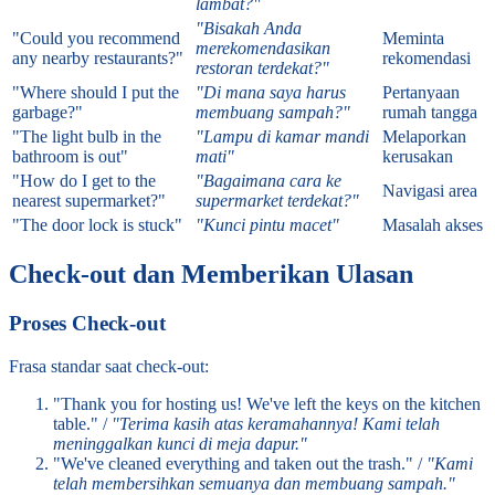
lambat?"
"Bisakah Anda
"Could you recommend
Meminta
merekomendasikan
any nearby restaurants?"
rekomendasi
restoran terdekat?"
"Where should I put the
"Di mana saya harus
Pertanyaan
garbage?"
membuang sampah?"
rumah tangga
"The light bulb in the
"Lampu di kamar mandi
Melaporkan
bathroom is out"
mati"
kerusakan
"How do I get to the
"Bagaimana cara ke
Navigasi area
nearest supermarket?"
supermarket terdekat?"
"The door lock is stuck"
"Kunci pintu macet"
Masalah akses
Check-out dan Memberikan Ulasan
Proses Check-out
Frasa standar saat check-out:
"Thank you for hosting us! We've left the keys on the kitchen
table." /
"Terima kasih atas keramahannya! Kami telah
meninggalkan kunci di meja dapur."
"We've cleaned everything and taken out the trash." /
"Kami
telah membersihkan semuanya dan membuang sampah."