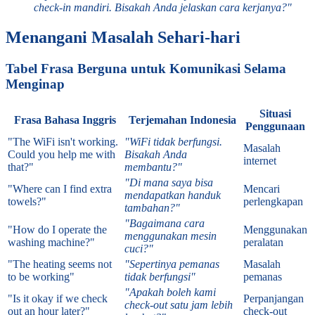
check-in mandiri. Bisakah Anda jelaskan cara kerjanya?"
Menangani Masalah Sehari-hari
Tabel Frasa Berguna untuk Komunikasi Selama
Menginap
Situasi
Frasa Bahasa Inggris
Terjemahan Indonesia
Penggunaan
"The WiFi isn't working.
"WiFi tidak berfungsi.
Masalah
Could you help me with
Bisakah Anda
internet
that?"
membantu?"
"Di mana saya bisa
"Where can I find extra
Mencari
mendapatkan handuk
towels?"
perlengkapan
tambahan?"
"Bagaimana cara
"How do I operate the
Menggunakan
menggunakan mesin
washing machine?"
peralatan
cuci?"
"The heating seems not
"Sepertinya pemanas
Masalah
to be working"
tidak berfungsi"
pemanas
"Apakah boleh kami
"Is it okay if we check
Perpanjangan
check-out satu jam lebih
out an hour later?"
check-out