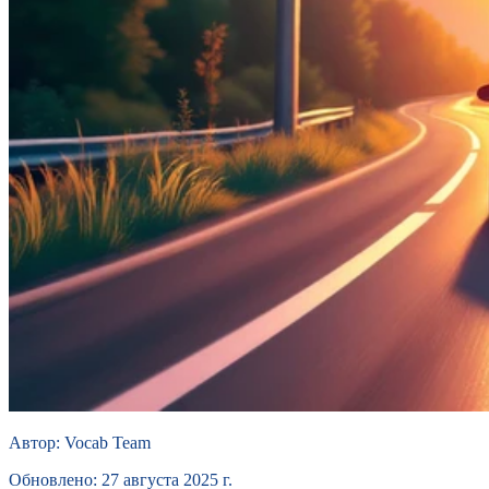
Автор
:
Vocab Team
Обновлено
:
27 августа 2025 г.