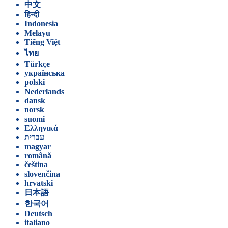
中文
हिन्दी
Indonesia
Melayu
Tiếng Việt
ไทย
Türkçe
українська
polski
Nederlands
dansk
norsk
suomi
Ελληνικά
עברית
magyar
română
čeština
slovenčina
hrvatski
日本語
한국어
Deutsch
italiano