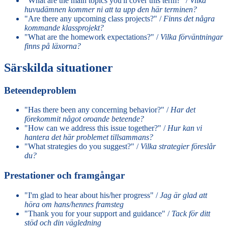
"What are the main topics you'll cover this term?" /
Vilka
huvudämnen kommer ni att ta upp den här terminen?
"Are there any upcoming class projects?" /
Finns det några
kommande klassprojekt?
"What are the homework expectations?" /
Vilka förväntningar
finns på läxorna?
Särskilda situationer
Beteendeproblem
"Has there been any concerning behavior?" /
Har det
förekommit något oroande beteende?
"How can we address this issue together?" /
Hur kan vi
hantera det här problemet tillsammans?
"What strategies do you suggest?" /
Vilka strategier föreslår
du?
Prestationer och framgångar
"I'm glad to hear about his/her progress" /
Jag är glad att
höra om hans/hennes framsteg
"Thank you for your support and guidance" /
Tack för ditt
stöd och din vägledning