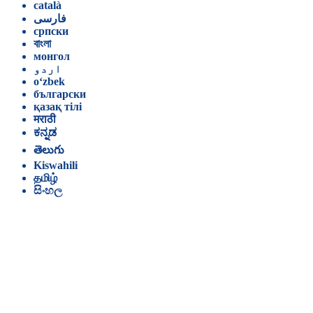
català
فارسی
српски
বাংলা
монгол
اردو
o‘zbek
български
қазақ тілі
मराठी
ಕನ್ನಡ
తెలుగు
Kiswahili
தமிழ்
සිංහල