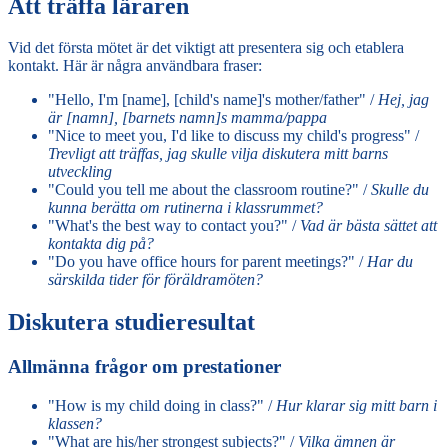
Att träffa läraren
Vid det första mötet är det viktigt att presentera sig och etablera
kontakt. Här är några användbara fraser:
"Hello, I'm [name], [child's name]'s mother/father" /
Hej, jag
är [namn], [barnets namn]s mamma/pappa
"Nice to meet you, I'd like to discuss my child's progress" /
Trevligt att träffas, jag skulle vilja diskutera mitt barns
utveckling
"Could you tell me about the classroom routine?" /
Skulle du
kunna berätta om rutinerna i klassrummet?
"What's the best way to contact you?" /
Vad är bästa sättet att
kontakta dig på?
"Do you have office hours for parent meetings?" /
Har du
särskilda tider för föräldramöten?
Diskutera studieresultat
Allmänna frågor om prestationer
"How is my child doing in class?" /
Hur klarar sig mitt barn i
klassen?
"What are his/her strongest subjects?" /
Vilka ämnen är