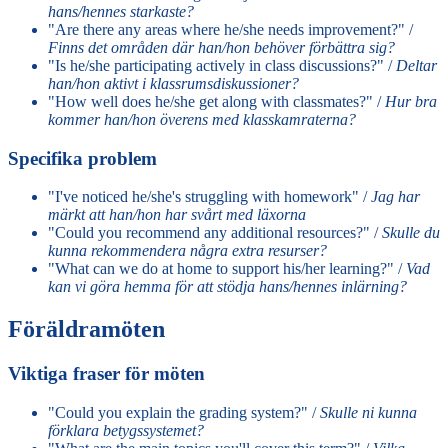
hans/hennes starkaste?
"Are there any areas where he/she needs improvement?" /
Finns det områden där han/hon behöver förbättra sig?
"Is he/she participating actively in class discussions?" /
Deltar
han/hon aktivt i klassrumsdiskussioner?
"How well does he/she get along with classmates?" /
Hur bra
kommer han/hon överens med klasskamraterna?
Specifika problem
"I've noticed he/she's struggling with homework" /
Jag har
märkt att han/hon har svårt med läxorna
"Could you recommend any additional resources?" /
Skulle du
kunna rekommendera några extra resurser?
"What can we do at home to support his/her learning?" /
Vad
kan vi göra hemma för att stödja hans/hennes inlärning?
Föräldramöten
Viktiga fraser för möten
"Could you explain the grading system?" /
Skulle ni kunna
förklara betygssystemet?