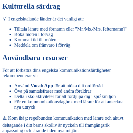
Kulturella särdrag
💡 I engelsktalande länder är det vanligt att:
Tilltala lärare med förnamn eller "Mr./Ms./Mrs. [efternamn]"
Boka möten i förväg
Komma i tid till möten
Meddela om frånvaro i förväg
Användbara resurser
För att förbättra dina engelska kommunikationsfärdigheter
rekommenderar vi:
Använd
Vocab App
för att utöka ditt ordförråd
Öva på samtalsfraser med andra föräldrar
Delta i skolaktiviteter för att fördjupa dig i språkmiljön
För en kommunikationsdagbok med lärare för att anteckna
nya uttryck
⚠️ Kom ihåg: regelbunden kommunikation med lärare och aktivt
deltagande i ditt barns skolliv är nyckeln till framgångsrik
anpassning och lärande i den nya miljön.