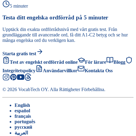
5 minuter
Testa ditt engelska ordförråd på 5 minuter
Upptäck din exakta ordförrådsnivå med vårt gratis test. Från
grundläggande till avancerade ord, få ditt A1-C2 betyg och se hur
många engelska ord du verkligen kan.
Starta gratis test
Test av engelskt ordförråd online
För lärare
Blogg
Integritetspolicy
Användarvillkor
Kontakta Oss
©
2026
VocabTech OY.
Alla Rättigheter Förbehållna
.
English
español
français
português
русский
العربية