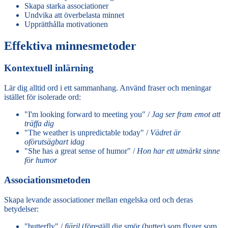
Skapa starka associationer
Undvika att överbelasta minnet
Upprätthålla motivationen
Effektiva minnesmetoder
Kontextuell inlärning
Lär dig alltid ord i ett sammanhang. Använd fraser och meningar
istället för isolerade ord:
"I'm looking forward to meeting you" /
Jag ser fram emot att
träffa dig
"The weather is unpredictable today" /
Vädret är
oförutsägbart idag
"She has a great sense of humor" /
Hon har ett utmärkt sinne
för humor
Associationsmetoden
Skapa levande associationer mellan engelska ord och deras
betydelser:
"butterfly" /
fjäril
(föreställ dig smör (butter) som flyger som