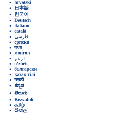
hrvatski
日本語
한국어
Deutsch
italiano
català
فارسی
српски
বাংলা
монгол
اردو
o‘zbek
български
қазақ тілі
मराठी
ಕನ್ನಡ
తెలుగు
Kiswahili
தமிழ்
සිංහල