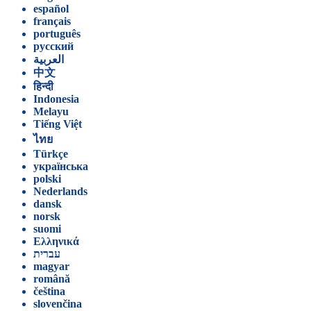
español
français
português
русский
العربية
中文
हिन्दी
Indonesia
Melayu
Tiếng Việt
ไทย
Türkçe
українська
polski
Nederlands
dansk
norsk
suomi
Ελληνικά
עברית
magyar
română
čeština
slovenčina