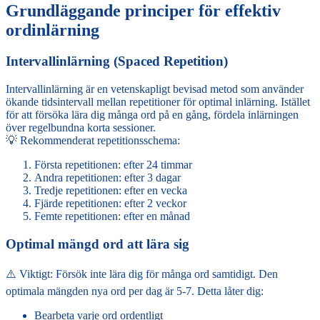
Grundläggande principer för effektiv
ordinlärning
Intervallinlärning (Spaced Repetition)
Intervallinlärning är en vetenskapligt bevisad metod som använder
ökande tidsintervall mellan repetitioner för optimal inlärning. Istället
för att försöka lära dig många ord på en gång, fördela inlärningen
över regelbundna korta sessioner.
💡 Rekommenderat repetitionsschema:
Första repetitionen: efter 24 timmar
Andra repetitionen: efter 3 dagar
Tredje repetitionen: efter en vecka
Fjärde repetitionen: efter 2 veckor
Femte repetitionen: efter en månad
Optimal mängd ord att lära sig
⚠️ Viktigt: Försök inte lära dig för många ord samtidigt. Den
optimala mängden nya ord per dag är 5-7. Detta låter dig:
Bearbeta varje ord ordentligt