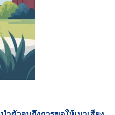
นะนำตัวจนถึงการขอให้เบาเสียง