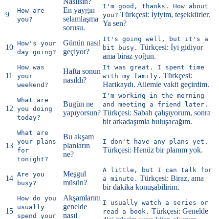
Nasılsın?
I'm good, thanks. How about
En yaygın
How are
9
Türkçesi: İyiyim, teşekkürler.
you?
selamlaşma
you?
Ya sen?
sorusu.
It's going well, but it's a
Günün nasıl
How's your
10
Türkçesi: İyi gidiyor
bit busy.
geçiyor?
day going?
ama biraz yoğun.
How was
It was great. I spent time
Hafta sonun
11
Türkçesi:
your
with my family.
nasıldı?
Harikaydı. Ailemle vakit geçirdim.
weekend?
I'm working in the morning
What are
Bugün ne
and meeting a friend later.
12
you doing
yapıyorsun?
Türkçesi: Sabah çalışıyorum, sonra
today?
bir arkadaşımla buluşacağım.
What are
Bu akşam
your plans
I don't have any plans yet.
13
planların
Türkçesi: Henüz bir planım yok.
for
ne?
tonight?
A little, but I can talk for
Meşgul
Are you
14
Türkçesi: Biraz, ama
a minute.
müsün?
busy?
bir dakika konuşabilirim.
Akşamlarını
How do you
I usually watch a series or
genelde
usually
15
Türkçesi: Genelde
read a book.
nasıl
spend your