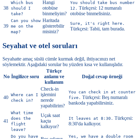
Hangi
Which bus
You should take bus number
38
otobüse
Türkçesi: 12 numaralı
should I
12.
binmeliyim?
otobüse binmelisiniz.
take?
Haritada
Can you show
Sure, it's right here.
39
gösterebilir
me on the
Türkçesi: Tabii, tam burada.
misiniz?
map?
Seyahat ve otel soruları
Seyahatte amaç süslü cümle kurmak değil, ihtiyacınızı net
söylemektir. Aşağıdaki sorular bu yüzden kısa ve kullanışlıdır.
Türkçe
No
İngilizce soru
anlamı ve
Doğal cevap örneği
kullanım
Check-in
You can check in at counter
işlemini
Where can I
40
Türkçesi: Beş numaralı
five.
nerede
check in?
bankoda yapabilirsiniz.
yapabilirim?
What time
Uçak saat
Türkçesi:
does the
It leaves at 8:30.
41
kaçta
8:30'da kalkıyor.
flight
kalkıyor?
leave?
Do you have
Yes, we have a double room
Boş odanız