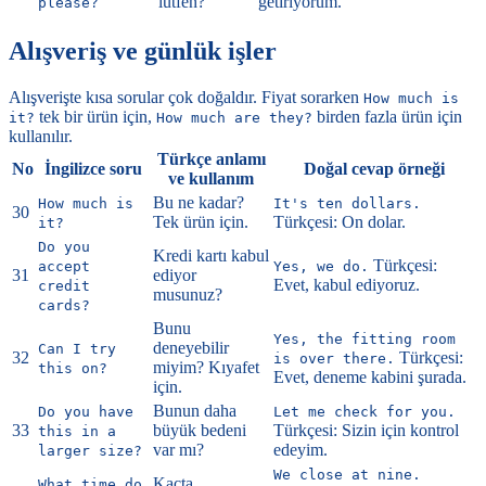
lütfen?
getiriyorum.
please?
Alışveriş ve günlük işler
Alışverişte kısa sorular çok doğaldır. Fiyat sorarken
How much is
tek bir ürün için,
birden fazla ürün için
it?
How much are they?
kullanılır.
Türkçe anlamı
No
İngilizce soru
Doğal cevap örneği
ve kullanım
Bu ne kadar?
How much is
It's ten dollars.
30
Tek ürün için.
Türkçesi: On dolar.
it?
Do you
Kredi kartı kabul
Türkçesi:
accept
Yes, we do.
31
ediyor
Evet, kabul ediyoruz.
credit
musunuz?
cards?
Bunu
Yes, the fitting room
deneyebilir
Can I try
32
Türkçesi:
is over there.
miyim? Kıyafet
this on?
Evet, deneme kabini şurada.
için.
Bunun daha
Do you have
Let me check for you.
33
büyük bedeni
Türkçesi: Sizin için kontrol
this in a
var mı?
edeyim.
larger size?
We close at nine.
Kaçta
What time do