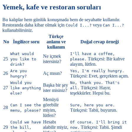
Yemek, kafe ve restoran soruları
Bu kalıplar hem günlük konuşmada hem de seyahatte kullanılır.
Restoranda daha kibar olmak için
veya
Could I...?
Can I...?
kullanabilirsiniz.
Türkçe
No
İngilizce soru
anlamı ve
Doğal cevap örneği
kullanım
What would
I'll have a coffee,
Ne içmek
25
Türkçesi: Bir kahve
you like to
please.
istersiniz?
alayım, lütfen.
drink?
Are you
Yes, I'm really hungry.
26
Aç mısın?
Türkçesi: Evet, gerçekten açım.
hungry?
Would you
No, thank you. That's
Başka bir şey
27
Türkçesi: Hayır,
like anything
all.
ister misiniz?
teşekkürler. Hepsi bu.
else?
Menüyü
görebilir
Can I see the
Sure, here you are.
28
miyim,
Türkçesi: Tabii, buyurun.
menu, please?
lütfen?
Hesabı
Could we have
Of course. I'll bring it
29
alabilir miyiz,
Türkçesi: Tabii. Şimdi
the bill,
now.