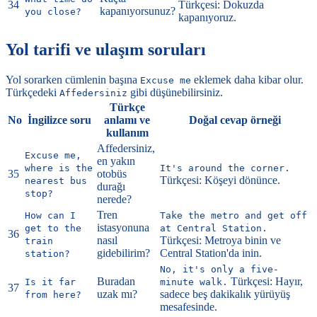
34
Türkçesi: Dokuzda
kapanıyorsunuz?
you close?
kapanıyoruz.
Yol tarifi ve ulaşım soruları
Yol sorarken cümlenin başına
eklemek daha kibar olur.
Excuse me
Türkçedeki
gibi düşünebilirsiniz.
Affedersiniz
Türkçe
No
İngilizce soru
anlamı ve
Doğal cevap örneği
kullanım
Affedersiniz,
Excuse me,
en yakın
where is the
It's around the corner.
35
otobüs
Türkçesi: Köşeyi dönünce.
nearest bus
durağı
stop?
nerede?
Tren
How can I
Take the metro and get off
istasyonuna
get to the
at Central Station.
36
nasıl
Türkçesi: Metroya binin ve
train
gidebilirim?
Central Station'da inin.
station?
No, it's only a five-
Buradan
Türkçesi: Hayır,
Is it far
minute walk.
37
uzak mı?
sadece beş dakikalık yürüyüş
from here?
mesafesinde.