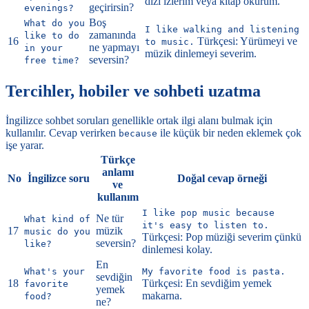
dizi izlerim veya kitap okurum.
geçirirsin?
evenings?
Boş
What do you
I like walking and listening
zamanında
like to do
16
Türkçesi: Yürümeyi ve
to music.
ne yapmayı
in your
müzik dinlemeyi severim.
seversin?
free time?
Tercihler, hobiler ve sohbeti uzatma
İngilizce sohbet soruları genellikle ortak ilgi alanı bulmak için
kullanılır. Cevap verirken
ile küçük bir neden eklemek çok
because
işe yarar.
Türkçe
anlamı
No
İngilizce soru
Doğal cevap örneği
ve
kullanım
I like pop music because
Ne tür
What kind of
it's easy to listen to.
17
müzik
music do you
Türkçesi: Pop müziği severim çünkü
seversin?
like?
dinlemesi kolay.
En
What's your
My favorite food is pasta.
sevdiğin
18
Türkçesi: En sevdiğim yemek
favorite
yemek
makarna.
food?
ne?