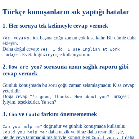
Türkçe konuşanların sık yaptığı hatalar
1. Her soruya tek kelimeyle cevap vermek
veya
tek başına çoğu zaman çok kısa kalır. Bir cümle daha
Yes.
No.
ekleyin.
Daha doğal cevap:
Yes, I do. I use English at work.
Türkçesi: Evet. İngilizceyi işte kullanıyorum.
2.
sorusuna uzun sağlık raporu gibi
How are you?
cevap vermek
Günlük konuşmada bu soru çoğu zaman selamlaşmadır. Kısa cevap
yeterlidir.
Doğal cevap:
Türkçesi:
I'm good, thanks. How about you?
İyiyim, teşekkürler. Ya sen?
3.
ve
farkını önemsememek
Can
Could
doğrudur ve günlük konuşmada kullanılır.
Can you help me?
daha nazik ve biraz daha resmidir. İşte,
Could you help me?
otelde veya tanımadığınız biriyle konuşurken
daha
Could you...?