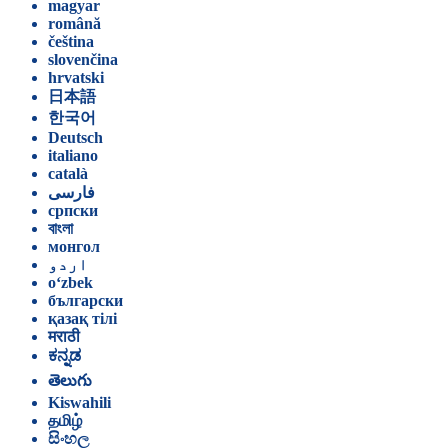
magyar
română
čeština
slovenčina
hrvatski
日本語
한국어
Deutsch
italiano
català
فارسی
српски
বাংলা
монгол
اردو
o‘zbek
български
қазақ тілі
मराठी
ಕನ್ನಡ
తెలుగు
Kiswahili
தமிழ்
සිංහල