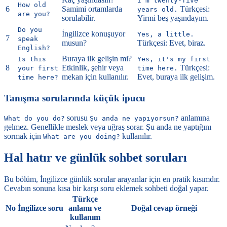
I'm twenty-five
How old
6
Samimi ortamlarda
Türkçesi:
years old.
are you?
sorulabilir.
Yirmi beş yaşındayım.
Do you
İngilizce konuşuyor
Yes, a little.
7
speak
musun?
Türkçesi: Evet, biraz.
English?
Buraya ilk gelişin mi?
Is this
Yes, it's my first
8
Etkinlik, şehir veya
Türkçesi:
your first
time here.
mekan için kullanılır.
Evet, buraya ilk gelişim.
time here?
Tanışma sorularında küçük ipucu
sorusu
anlamına
What do you do?
Şu anda ne yapıyorsun?
gelmez. Genellikle meslek veya uğraş sorar. Şu anda ne yaptığını
sormak için
kullanılır.
What are you doing?
Hal hatır ve günlük sohbet soruları
Bu bölüm, İngilizce günlük sorular arayanlar için en pratik kısımdır.
Cevabın sonuna kısa bir karşı soru eklemek sohbeti doğal yapar.
Türkçe
No
İngilizce soru
anlamı ve
Doğal cevap örneği
kullanım