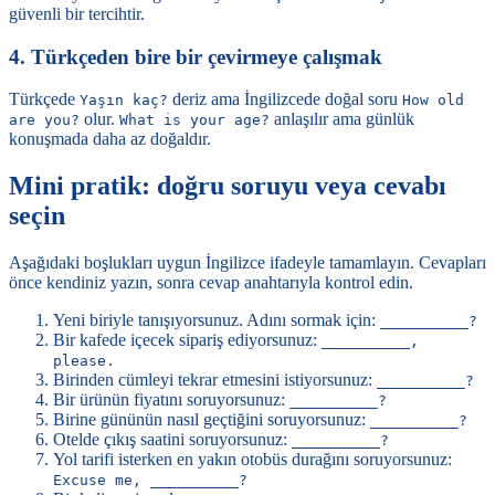
güvenli bir tercihtir.
4. Türkçeden bire bir çevirmeye çalışmak
Türkçede
deriz ama İngilizcede doğal soru
Yaşın kaç?
How old
olur.
anlaşılır ama günlük
are you?
What is your age?
konuşmada daha az doğaldır.
Mini pratik: doğru soruyu veya cevabı
seçin
Aşağıdaki boşlukları uygun İngilizce ifadeyle tamamlayın. Cevapları
önce kendiniz yazın, sonra cevap anahtarıyla kontrol edin.
Yeni biriyle tanışıyorsunuz. Adını sormak için:
__________?
Bir kafede içecek sipariş ediyorsunuz:
__________,
please.
Birinden cümleyi tekrar etmesini istiyorsunuz:
__________?
Bir ürünün fiyatını soruyorsunuz:
__________?
Birine gününün nasıl geçtiğini soruyorsunuz:
__________?
Otelde çıkış saatini soruyorsunuz:
__________?
Yol tarifi isterken en yakın otobüs durağını soruyorsunuz:
Excuse me, __________?