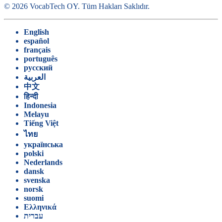
©
2026
VocabTech OY.
Tüm Hakları Saklıdır
.
English
español
français
português
русский
العربية
中文
हिन्दी
Indonesia
Melayu
Tiếng Việt
ไทย
українська
polski
Nederlands
dansk
svenska
norsk
suomi
Ελληνικά
עברית