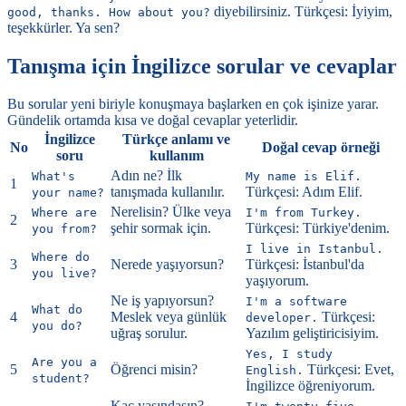
diyebilirsiniz. Türkçesi: İyiyim,
good, thanks. How about you?
teşekkürler. Ya sen?
Tanışma için İngilizce sorular ve cevaplar
Bu sorular yeni biriyle konuşmaya başlarken en çok işinize yarar.
Gündelik ortamda kısa ve doğal cevaplar yeterlidir.
İngilizce
Türkçe anlamı ve
No
Doğal cevap örneği
soru
kullanım
Adın ne? İlk
What's
My name is Elif.
1
tanışmada kullanılır.
Türkçesi: Adım Elif.
your name?
Nerelisin? Ülke veya
Where are
I'm from Turkey.
2
şehir sormak için.
Türkçesi: Türkiye'denim.
you from?
I live in Istanbul.
Where do
3
Nerede yaşıyorsun?
Türkçesi: İstanbul'da
you live?
yaşıyorum.
Ne iş yapıyorsun?
I'm a software
What do
4
Meslek veya günlük
Türkçesi:
developer.
you do?
uğraş sorulur.
Yazılım geliştiricisiyim.
Yes, I study
Are you a
5
Öğrenci misin?
Türkçesi: Evet,
English.
student?
İngilizce öğreniyorum.
Kaç yaşındasın?