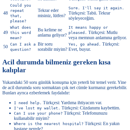
Could you
Sure. I'll say it again.
Tekrar eder
repeat
48
Türkçesi: Tabii. Tekrar
misiniz, lütfen?
that,
söyleyeceğim.
please?
What does
It means happy or
Bu kelime ne
49
Türkçesi: Mutlu
this word
pleased.
anlama geliyor?
veya memnun anlamına geliyor.
mean?
Bir soru
Türkçesi:
Can I ask a
Yes, go ahead.
50
sorabilir miyim?
Evet, buyur.
question?
Acil durumda bilmeniz gereken kısa
kalıplar
Yukarıdaki 50 soru günlük konuşma için yeterli bir temel verir. Yine
de acil durumda soru sormaktan çok net cümle kurmanız gerekebilir.
Bunları ayrıca ezberlemek faydalıdır:
Türkçesi: Yardıma ihtiyacım var.
I need help.
Türkçesi: Cüzdanımı kaybettim.
I've lost my wallet.
Türkçesi: Telefonunuzu
Can I use your phone?
kullanabilir miyim?
Türkçesi: En yakın
Where is the nearest hospital?
hastane nerede?