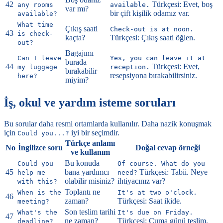
42
Türkçesi: Evet, boş
any rooms
available.
var mı?
bir çift kişilik odamız var.
available?
What time
Çıkış saati
Check-out is at noon.
43
is check-
kaçta?
Türkçesi: Çıkış saati öğlen.
out?
Bagajımı
Can I leave
Yes, you can leave it at
burada
44
Türkçesi: Evet,
my luggage
reception.
bırakabilir
resepsiyona bırakabilirsiniz.
here?
miyim?
İş, okul ve yardım isteme soruları
Bu sorular daha resmi ortamlarda kullanılır. Daha nazik konuşmak
için
iyi bir seçimdir.
Could you...?
Türkçe anlamı
No
İngilizce soru
Doğal cevap örneği
ve kullanım
Bu konuda
Could you
Of course. What do you
45
bana yardımcı
Türkçesi: Tabii. Neye
help me
need?
olabilir misiniz?
ihtiyacınız var?
with this?
Toplantı ne
When is the
It's at two o'clock.
46
zaman?
Türkçesi: Saat ikide.
meeting?
Son teslim tarihi
What's the
It's due on Friday.
47
ne zaman?
Türkçesi: Cuma günü teslim.
deadline?