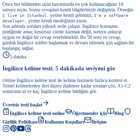
Önce her bölümden sizin hayatınızda en çok kullanacağınız 10
soruyu seçin. Sonra cevapları kendi bilgilerinizle değiştirin. Örneğin
yerine kendi şehrinizi,
I live in Istanbul.
I'm a software
yerine kendi mesleğinizi yazın.
developer.
Son adımda soruları yüksek sesle çalışın. İngilizce konuşma
pratiğinde amaç kusursuz cümle kurmak değil, soruyu anlayıp
uygun ve doğal bir cevap verebilmektir. Bu 50 soru ve cevap,
günlük İngilizce sohbet başlatmak ve devam ettirmek için sağlam bir
başlangıç sağlar.
5 dakika
İngilizce kelime testi: 5 dakikada seviyeni gör
Online İngilizce kelime testi ile kelime hazineni hızlıca kontrol et.
Temel kelimelerden ileri düzey ifadelere kadar soruları çöz, A1-C2
sonucunu al ve kaç İngilizce kelime bildiğini gör.
Ücretsiz testi başlat
İngilizce kelime testi online
Öğretmenler için
Blog
Gizlilik Politikası
Kullanım Koşulları
İletişim