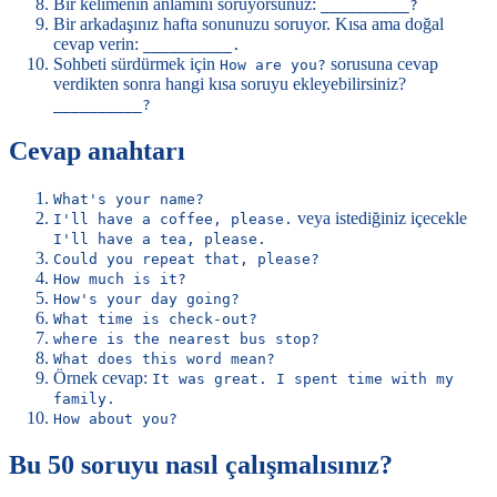
Bir kelimenin anlamını soruyorsunuz:
__________?
Bir arkadaşınız hafta sonunuzu soruyor. Kısa ama doğal
cevap verin:
__________.
Sohbeti sürdürmek için
sorusuna cevap
How are you?
verdikten sonra hangi kısa soruyu ekleyebilirsiniz?
__________?
Cevap anahtarı
What's your name?
veya istediğiniz içecekle
I'll have a coffee, please.
I'll have a tea, please.
Could you repeat that, please?
How much is it?
How's your day going?
What time is check-out?
where is the nearest bus stop?
What does this word mean?
Örnek cevap:
It was great. I spent time with my
family.
How about you?
Bu 50 soruyu nasıl çalışmalısınız?