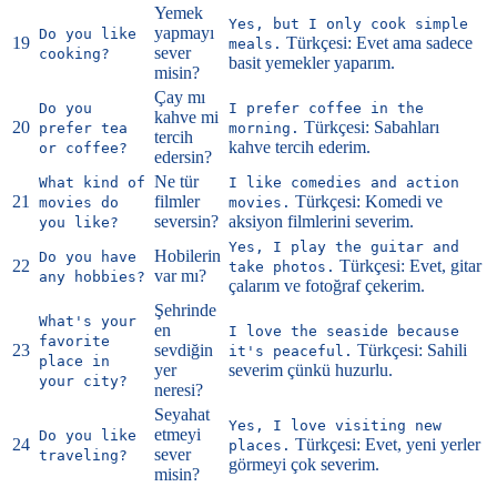
Yemek
Yes, but I only cook simple
yapmayı
Do you like
19
Türkçesi: Evet ama sadece
meals.
sever
cooking?
basit yemekler yaparım.
misin?
Çay mı
Do you
I prefer coffee in the
kahve mi
20
Türkçesi: Sabahları
prefer tea
morning.
tercih
kahve tercih ederim.
or coffee?
edersin?
Ne tür
What kind of
I like comedies and action
21
filmler
Türkçesi: Komedi ve
movies do
movies.
seversin?
aksiyon filmlerini severim.
you like?
Yes, I play the guitar and
Hobilerin
Do you have
22
Türkçesi: Evet, gitar
take photos.
var mı?
any hobbies?
çalarım ve fotoğraf çekerim.
Şehrinde
What's your
en
I love the seaside because
favorite
23
sevdiğin
Türkçesi: Sahili
it's peaceful.
place in
yer
severim çünkü huzurlu.
your city?
neresi?
Seyahat
Yes, I love visiting new
etmeyi
Do you like
24
Türkçesi: Evet, yeni yerler
places.
sever
traveling?
görmeyi çok severim.
misin?