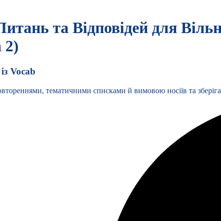
итань та Відповідей для Віль
 2)
із Vocab
втореннями, тематичними списками й вимовою носіїв та зберігай