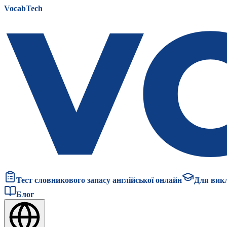
VocabTech
Тест словникового запасу англійської онлайн
Для вик
Блог