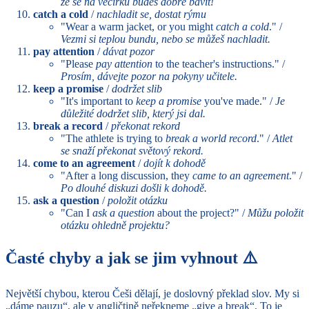
že se na večírku budeš dobře bavit!
catch a cold
/
nachladit se, dostat rýmu
"Wear a warm jacket, or you might
catch a cold
." /
Vezmi si teplou bundu, nebo se můžeš nachladit.
pay attention
/
dávat pozor
"Please
pay attention
to the teacher's instructions." /
Prosím, dávejte pozor na pokyny učitele.
keep a promise
/
dodržet slib
"It's important to
keep a promise
you've made." /
Je
důležité dodržet slib, který jsi dal.
break a record
/
překonat rekord
"The athlete is trying to
break a world record
." /
Atlet
se snaží překonat světový rekord.
come to an agreement
/
dojít k dohodě
"After a long discussion, they
came to an agreement
." /
Po dlouhé diskuzi došli k dohodě.
ask a question
/
položit otázku
"Can I
ask a question
about the project?" /
Můžu položit
otázku ohledně projektu?
Časté chyby a jak se jim vyhnout ⚠️
Největší chybou, kterou Češi dělají, je doslovný překlad slov. My si
„dáme pauzu“, ale v angličtině neřekneme „give a break“. To je