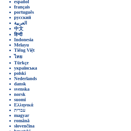
español
français
português
русский
العربية
中文
हिन्दी
Indonesia
Melayu
Tiếng Việt
ไทย
Türkçe
українська
polski
Nederlands
dansk
svenska
norsk
suomi
Ελληνικά
עברית
magyar
română
slovenčina