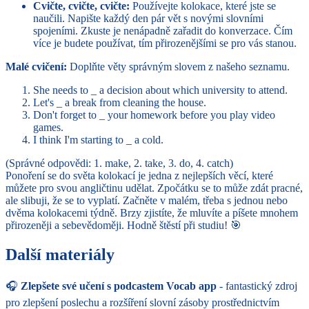
Cvičte, cvičte, cvičte:
Používejte kolokace, které jste se
naučili. Napište každý den pár vět s novými slovními
spojeními. Zkuste je nenápadně zařadit do konverzace. Čím
více je budete používat, tím přirozenějšími se pro vás stanou.
Malé cvičení:
Doplňte věty správným slovem z našeho seznamu.
She needs to _ a decision about which university to attend.
Let's _ a break from cleaning the house.
Don't forget to _ your homework before you play video
games.
I think I'm starting to _ a cold.
(Správné odpovědi: 1. make, 2. take, 3. do, 4. catch)
Ponoření se do světa kolokací je jedna z nejlepších věcí, které
můžete pro svou angličtinu udělat. Zpočátku se to může zdát pracné,
ale slibuji, že se to vyplatí. Začněte v malém, třeba s jednou nebo
dvěma kolokacemi týdně. Brzy zjistíte, že mluvíte a píšete mnohem
přirozeněji a sebevědoměji. Hodně štěstí při studiu! 🎯
Další materiály
🎧
Zlepšete své učení s podcastem Vocab app
- fantastický zdroj
pro zlepšení poslechu a rozšíření slovní zásoby prostřednictvím