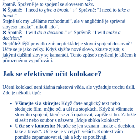
špatně. Správně je to spojení se slovesem
take
.
❌ Špatně: "I need to
give a break
." ✅ Správně: "I need to
take a
break
."
Stejně tak my „děláme rozhodnutí“, ale v angličtině je správné
sloveso „make“, nikoli „do“.
❌ Špatně: "I will
do a decision
." ✅ Správně: "I will
make a
decision
."
Nejdůležitější pravidlo zní: nepřekládejte slovní spojení doslovně!
Učte se je jako celky. Když slyšíte nové slovo, zkuste zjistit, s
jakými dalšími slovy se kamarádí. Tento způsob myšlení je klíčem k
přirozenému vyjadřování.
Jak se efektivně učit kolokace?
Učení kolokací není žádná raketová věda, ale vyžaduje trochu úsilí.
Zde je několik tipů:
Všímejte si a sbírejte:
Když čtete anglický text nebo
sledujete film, mějte oči a uši na stopkách. Když si všimnete
slovního spojení, které se zdá opakovat, zapište si ho. Založte
si sešit nebo soubor s názvem „Moje sbírka kolokací“.
Učte se v kontextu:
Neučte se jen seznam „make a decision,
take a break“. Učte se je v celých větách. Kontext vám
pomůže zapamatovat si, jak a kdy se používají.