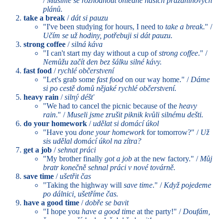
/
Musíme se rozhodnout ohledně našich prázdninových
plánů.
take a break
/
dát si pauzu
"I've been studying for hours, I need to
take a break
." /
Učím se už hodiny, potřebuji si dát pauzu.
strong coffee
/
silná káva
"I can't start my day without a cup of
strong coffee
." /
Nemůžu začít den bez šálku silné kávy.
fast food
/
rychlé občerstvení
"Let's grab some
fast food
on our way home." /
Dáme
si po cestě domů nějaké rychlé občerstvení.
heavy rain
/
silný déšť
"We had to cancel the picnic because of the
heavy
rain
." /
Museli jsme zrušit piknik kvůli silnému dešti.
do your homework
/
udělat si domácí úkol
"Have you
done your homework
for tomorrow?" /
Už
sis udělal domácí úkol na zítra?
get a job
/
sehnat práci
"My brother finally
got a job
at the new factory." /
Můj
bratr konečně sehnal práci v nové továrně.
save time
/
ušetřit čas
"Taking the highway will
save time
." /
Když pojedeme
po dálnici, ušetříme čas.
have a good time
/
dobře se bavit
"I hope you
have a good time
at the party!" /
Doufám,