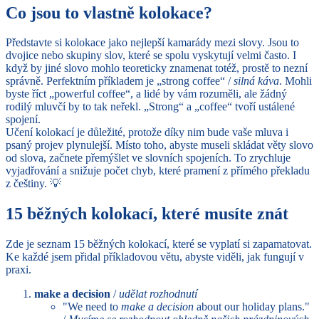
Co jsou to vlastně kolokace?
Představte si kolokace jako nejlepší kamarády mezi slovy. Jsou to
dvojice nebo skupiny slov, které se spolu vyskytují velmi často. I
když by jiné slovo mohlo teoreticky znamenat totéž, prostě to nezní
správně. Perfektním příkladem je „strong coffee“ /
silná káva
. Mohli
byste říct „powerful coffee“, a lidé by vám rozuměli, ale žádný
rodilý mluvčí by to tak neřekl. „Strong“ a „coffee“ tvoří ustálené
spojení.
Učení kolokací je důležité, protože díky nim bude vaše mluva i
psaný projev plynulejší. Místo toho, abyste museli skládat věty slovo
od slova, začnete přemýšlet ve slovních spojeních. To zrychluje
vyjadřování a snižuje počet chyb, které pramení z přímého překladu
z češtiny. 💡
15 běžných kolokací, které musíte znát
Zde je seznam 15 běžných kolokací, které se vyplatí si zapamatovat.
Ke každé jsem přidal příkladovou větu, abyste viděli, jak fungují v
praxi.
make a decision
/
udělat rozhodnutí
"We need to
make a decision
about our holiday plans."