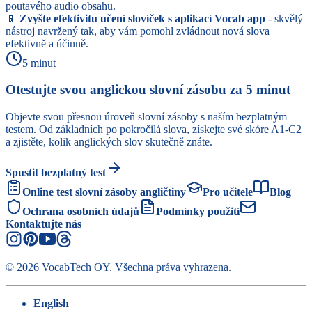
poutavého audio obsahu.
📱
Zvyšte efektivitu učení slovíček s aplikací Vocab app
- skvělý
nástroj navržený tak, aby vám pomohl zvládnout nová slova
efektivně a účinně.
5 minut
Otestujte svou anglickou slovní zásobu za 5 minut
Objevte svou přesnou úroveň slovní zásoby s naším bezplatným
testem. Od základních po pokročilá slova, získejte své skóre A1-C2
a zjistěte, kolik anglických slov skutečně znáte.
Spustit bezplatný test
Online test slovní zásoby angličtiny
Pro učitele
Blog
Ochrana osobních údajů
Podmínky použití
Kontaktujte nás
©
2026
VocabTech OY.
Všechna práva vyhrazena
.
English