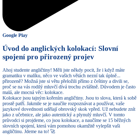
Google Play
Úvod do anglických kolokací: Slovní
spojení pro přirozený projev
Ahoj studente angličtiny! Měli jste někdy pocit, že i když máte
gramatiku v malíku, něco ve vašich větách nezní tak úplně...
přirozeně? Možná jste si větu přeložili přímo z češtiny a divili se,
proč se na vás rodilý mluvčí dívá trochu zvláštně. Důvodem je často
malá, ale mocná věc: kolokace.
Kolokace jsou tajným kořením angličtiny. Jsou to slova, která k sobě
prostě patří. Jakmile se je naučíte rozpoznávat a používat, vaše
jazykové dovednosti udělají obrovský skok vpřed. Už nebudete znít
jako z učebnice, ale jako autentický a plynulý mluvčí. V tomto
průvodci si projdeme, co jsou kolokace, a naučíme se 15 běžných
slovních spojení, která vám pomohou okamžitě vylepšit vaši
angličtinu. Jdeme na to! 🚀