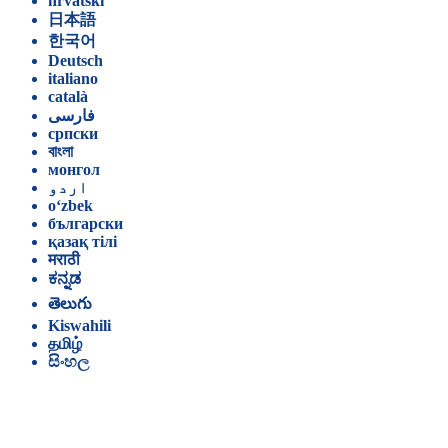
hrvatski
日本語
한국어
Deutsch
italiano
català
فارسی
српски
বাংলা
монгол
اردو
o‘zbek
български
қазақ тілі
मराठी
ಕನ್ನಡ
తెలుగు
Kiswahili
தமிழ்
සිංහල