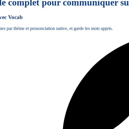
de complet pour communiquer sur 
avec Vocab
tes par thème et prononciation native, et garde les mots appris.