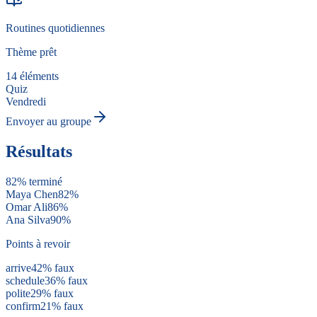
Routines quotidiennes
Thème prêt
14 éléments
Quiz
Vendredi
Envoyer au groupe
Résultats
82% terminé
Maya Chen
82
%
Omar Ali
86
%
Ana Silva
90
%
Points à revoir
arrive
42
%
faux
schedule
36
%
faux
polite
29
%
faux
confirm
21
%
faux