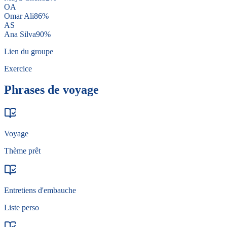
OA
Omar Ali
86
%
AS
Ana Silva
90
%
Lien du groupe
Exercice
Phrases de voyage
Voyage
Thème prêt
Entretiens d'embauche
Liste perso