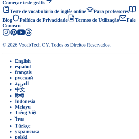
Começar teste grátis
Teste de vocabulário de inglês online
Para professores
Blog
Política de Privacidade
Termos de Utilização
Fale
Conosco
©
2026
VocabTech OY.
Todos os Direitos Reservados
.
English
español
français
русский
العربية
中文
हिन्दी
Indonesia
Melayu
Tiếng Việt
ไทย
Türkçe
українська
polski