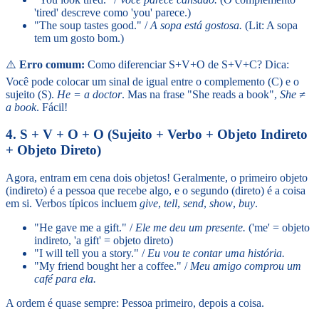
'tired' descreve como 'you' parece.)
"The soup tastes good." /
A sopa está gostosa.
(Lit: A sopa
tem um gosto bom.)
⚠️
Erro comum:
Como diferenciar S+V+O de S+V+C? Dica:
Você pode colocar um sinal de igual entre o complemento (C) e o
sujeito (S).
He = a doctor
. Mas na frase "She reads a book",
She ≠
a book
. Fácil!
4. S + V + O + O (Sujeito + Verbo + Objeto Indireto
+ Objeto Direto)
Agora, entram em cena dois objetos! Geralmente, o primeiro objeto
(indireto) é a pessoa que recebe algo, e o segundo (direto) é a coisa
em si. Verbos típicos incluem
give
,
tell
,
send
,
show
,
buy
.
"He gave me a gift." /
Ele me deu um presente.
('me' = objeto
indireto, 'a gift' = objeto direto)
"I will tell you a story." /
Eu vou te contar uma história.
"My friend bought her a coffee." /
Meu amigo comprou um
café para ela.
A ordem é quase sempre: Pessoa primeiro, depois a coisa.