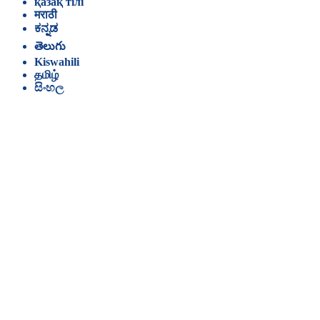
қазақ тілі
मराठी
ಕನ್ನಡ
తెలుగు
Kiswahili
தமிழ்
සිංහල