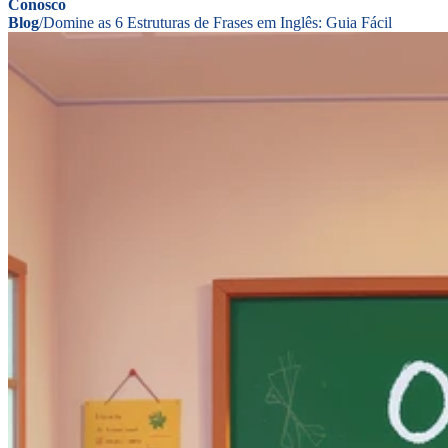
Conosco
Blog
/
Domine as 6 Estruturas de Frases em Inglês: Guia Fácil