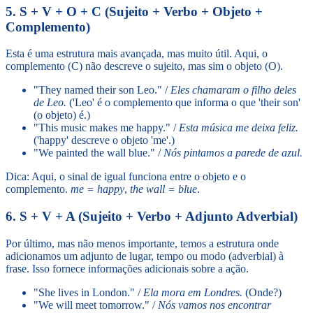
5. S + V + O + C (Sujeito + Verbo + Objeto +
Complemento)
Esta é uma estrutura mais avançada, mas muito útil. Aqui, o
complemento (C) não descreve o sujeito, mas sim o objeto (O).
"They named their son Leo." /
Eles chamaram o filho deles
de Leo.
('Leo' é o complemento que informa o que 'their son'
(o objeto) é.)
"This music makes me happy." /
Esta música me deixa feliz.
('happy' descreve o objeto 'me'.)
"We painted the wall blue." /
Nós pintamos a parede de azul.
Dica: Aqui, o sinal de igual funciona entre o objeto e o
complemento.
me = happy
,
the wall = blue
.
6. S + V + A (Sujeito + Verbo + Adjunto Adverbial)
Por último, mas não menos importante, temos a estrutura onde
adicionamos um adjunto de lugar, tempo ou modo (adverbial) à
frase. Isso fornece informações adicionais sobre a ação.
"She lives in London." /
Ela mora em Londres.
(Onde?)
"We will meet tomorrow." /
Nós vamos nos encontrar