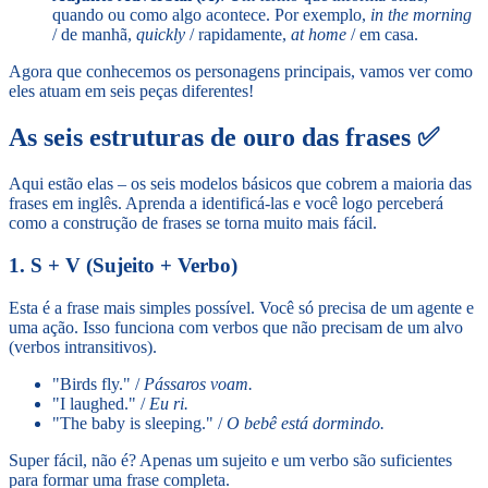
quando ou como algo acontece. Por exemplo,
in the morning
/ de manhã,
quickly
/ rapidamente,
at home
/ em casa.
Agora que conhecemos os personagens principais, vamos ver como
eles atuam em seis peças diferentes!
As seis estruturas de ouro das frases ✅
Aqui estão elas – os seis modelos básicos que cobrem a maioria das
frases em inglês. Aprenda a identificá-las e você logo perceberá
como a construção de frases se torna muito mais fácil.
1. S + V (Sujeito + Verbo)
Esta é a frase mais simples possível. Você só precisa de um agente e
uma ação. Isso funciona com verbos que não precisam de um alvo
(verbos intransitivos).
"Birds fly." /
Pássaros voam.
"I laughed." /
Eu ri.
"The baby is sleeping." /
O bebê está dormindo.
Super fácil, não é? Apenas um sujeito e um verbo são suficientes
para formar uma frase completa.