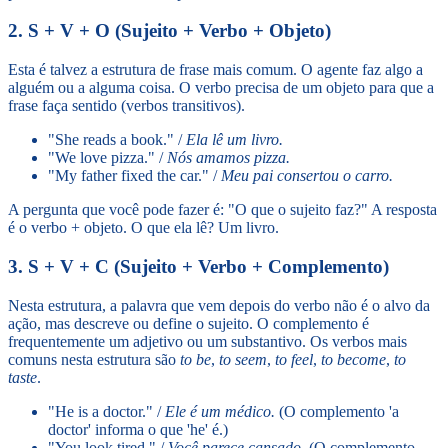
2. S + V + O (Sujeito + Verbo + Objeto)
Esta é talvez a estrutura de frase mais comum. O agente faz algo a
alguém ou a alguma coisa. O verbo precisa de um objeto para que a
frase faça sentido (verbos transitivos).
"She reads a book." /
Ela lê um livro.
"We love pizza." /
Nós amamos pizza.
"My father fixed the car." /
Meu pai consertou o carro.
A pergunta que você pode fazer é: "O que o sujeito faz?" A resposta
é o verbo + objeto. O que ela lê? Um livro.
3. S + V + C (Sujeito + Verbo + Complemento)
Nesta estrutura, a palavra que vem depois do verbo não é o alvo da
ação, mas descreve ou define o sujeito. O complemento é
frequentemente um adjetivo ou um substantivo. Os verbos mais
comuns nesta estrutura são
to be
,
to seem
,
to feel
,
to become
,
to
taste
.
"He is a doctor." /
Ele é um médico.
(O complemento 'a
doctor' informa o que 'he' é.)
"You look tired." /
Você parece cansado.
(O complemento