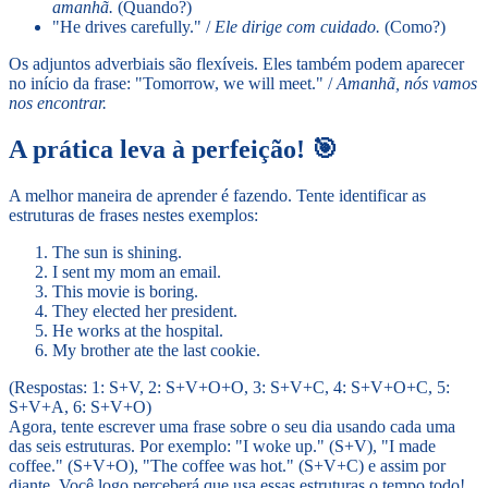
amanhã.
(Quando?)
"He drives carefully." /
Ele dirige com cuidado.
(Como?)
Os adjuntos adverbiais são flexíveis. Eles também podem aparecer
no início da frase: "Tomorrow, we will meet." /
Amanhã, nós vamos
nos encontrar.
A prática leva à perfeição! 🎯
A melhor maneira de aprender é fazendo. Tente identificar as
estruturas de frases nestes exemplos:
The sun is shining.
I sent my mom an email.
This movie is boring.
They elected her president.
He works at the hospital.
My brother ate the last cookie.
(Respostas: 1: S+V, 2: S+V+O+O, 3: S+V+C, 4: S+V+O+C, 5:
S+V+A, 6: S+V+O)
Agora, tente escrever uma frase sobre o seu dia usando cada uma
das seis estruturas. Por exemplo: "I woke up." (S+V), "I made
coffee." (S+V+O), "The coffee was hot." (S+V+C) e assim por
diante. Você logo perceberá que usa essas estruturas o tempo todo!