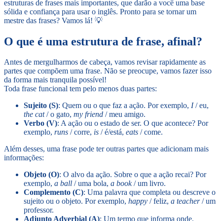
estruturas de frases mais importantes, que darão a você uma base
sólida e confiança para usar o inglês. Pronto para se tornar um
mestre das frases? Vamos lá! 💡
O que é uma estrutura de frase, afinal?
Antes de mergulharmos de cabeça, vamos revisar rapidamente as
partes que compõem uma frase. Não se preocupe, vamos fazer isso
da forma mais tranquila possível!
Toda frase funcional tem pelo menos duas partes:
Sujeito (S)
: Quem ou o que faz a ação. Por exemplo,
I
/ eu,
the cat
/ o gato,
my friend
/ meu amigo.
Verbo (V)
: A ação ou o estado de ser. O que acontece? Por
exemplo,
runs
/ corre,
is
/ é/está,
eats
/ come.
Além desses, uma frase pode ter outras partes que adicionam mais
informações:
Objeto (O)
: O alvo da ação. Sobre o que a ação recai? Por
exemplo,
a ball
/ uma bola,
a book
/ um livro.
Complemento (C)
: Uma palavra que completa ou descreve o
sujeito ou o objeto. Por exemplo,
happy
/ feliz,
a teacher
/ um
professor.
Adjunto Adverbial (A)
: Um termo que informa onde,