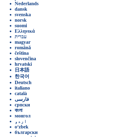
Nederlands
dansk
svenska
norsk
suomi
Ελληνικά
עברית
magyar
română
čeština
slovenčina
hrvatski
日本語
한국어
Deutsch
italiano
català
فارسی
српски
বাংলা
монгол
اردو
o‘zbek
български