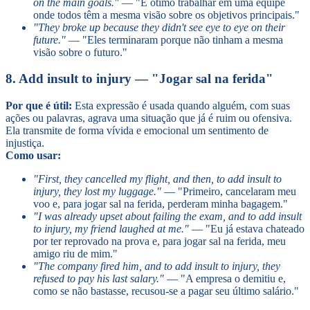
on the main goals."
— "É ótimo trabalhar em uma equipe
onde todos têm a mesma visão sobre os objetivos principais."
"They broke up because they didn't see eye to eye on their
future."
— "Eles terminaram porque não tinham a mesma
visão sobre o futuro."
8. Add insult to injury — "Jogar sal na ferida"
Por que é útil:
Esta expressão é usada quando alguém, com suas
ações ou palavras, agrava uma situação que já é ruim ou ofensiva.
Ela transmite de forma vívida e emocional um sentimento de
injustiça.
Como usar:
"First, they cancelled my flight, and then, to add insult to
injury, they lost my luggage."
— "Primeiro, cancelaram meu
voo e, para jogar sal na ferida, perderam minha bagagem."
"I was already upset about failing the exam, and to add insult
to injury, my friend laughed at me."
— "Eu já estava chateado
por ter reprovado na prova e, para jogar sal na ferida, meu
amigo riu de mim."
"The company fired him, and to add insult to injury, they
refused to pay his last salary."
— "A empresa o demitiu e,
como se não bastasse, recusou-se a pagar seu último salário."