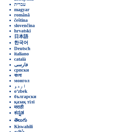
עברית
magyar
română
čeština
slovenčina
hrvatski
日本語
한국어
Deutsch
italiano
català
فارسی
српски
বাংলা
монгол
اردو
o‘zbek
български
қазақ тілі
मराठी
ಕನ್ನಡ
తెలుగు
Kiswahili
தமிழ்