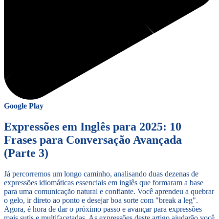
Google Play
Expressões em Inglês para 2025: 10
Frases para Conversação Avançada
(Parte 3)
Já percorremos um longo caminho, analisando duas dezenas de
expressões idiomáticas essenciais em inglês que formaram a base
para uma comunicação natural e confiante. Você aprendeu a quebrar
o gelo, ir direto ao ponto e desejar boa sorte com "break a leg".
Agora, é hora de dar o próximo passo e avançar para expressões
mais sutis e multifacetadas. As expressões deste artigo ajudarão você