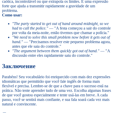
caótica, incontrolável ou que extrapola os limites. É uma expressão
forte que ajuda a transmitir rapidamente a gravidade de um
problema.
Como usar:
"The party started to get out of hand around midnight, so we
had to call the police."
— "A festa começou a sair do controle
por volta da meia-noite, então tivemos que chamar a polícia."
"We need to solve this small problem now before it gets out of
hand."
— "Precisamos resolver este pequeno problema agora,
antes que ele saia do controle."
"The argument between them quickly got out of hand."
— "A
discussão entre eles rapidamente saiu do controle."
Заключение
Parabéns! Seu vocabulário foi enriquecido com mais dez expressões
idiomáticas que permitirão que você fale inglês de forma mais
flexível e precisa. Lembre-se de que a chave para o sucesso está na
prática. Não tente aprender tudo de uma vez. Escolha algumas frases
de que você gostou especialmente e tente usá-las em breve. A cada
passo, você se sentirá mais confiante, e sua fala soará cada vez mais
natural e convincente.