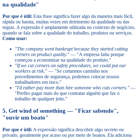
na qualidade"
Por que é útil:
Esta frase significa fazer algo da maneira mais fácil,
rápida ou barata, muitas vezes em detrimento da qualidade ou das
regras. A expressão é amplamente utilizada no contexto de negócios,
quando se fala sobre a qualidade do trabalho, produtos ou serviços.
Como usar:
"The company went bankrupt because they started cutting
corners on product quality."
— "A empresa faliu porque
começou a economizar na qualidade do produto."
"If we cut corners on safety procedures, we could put our
workers at risk."
— "Se cortarmos caminho nos
procedimentos de segurança, podemos colocar nossos
trabalhadores em risco."
"I'd rather pay more than hire someone who cuts corners."
—
"Prefiro pagar mais do que contratar alguém que faz o
trabalho de qualquer jeito."
5. Get wind of something — "Ficar sabendo",
"ouvir um boato"
Por que é útil:
A expressão significa descobrir algo secreto ou
privado, geralmente por acaso ou por meio de boatos. Ela adiciona