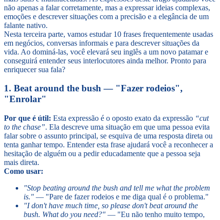
não apenas a falar corretamente, mas a expressar ideias complexas,
emoções e descrever situações com a precisão e a elegância de um
falante nativo.
Nesta terceira parte, vamos estudar 10 frases frequentemente usadas
em negócios, conversas informais e para descrever situações da
vida. Ao dominá-las, você elevará seu inglês a um novo patamar e
conseguirá entender seus interlocutores ainda melhor. Pronto para
enriquecer sua fala?
1. Beat around the bush — "Fazer rodeios",
"Enrolar"
Por que é útil:
Esta expressão é o oposto exato da expressão
“cut
to the chase”
. Ela descreve uma situação em que uma pessoa evita
falar sobre o assunto principal, se esquiva de uma resposta direta ou
tenta ganhar tempo. Entender esta frase ajudará você a reconhecer a
hesitação de alguém ou a pedir educadamente que a pessoa seja
mais direta.
Como usar:
"Stop beating around the bush and tell me what the problem
is."
— "Pare de fazer rodeios e me diga qual é o problema."
"I don't have much time, so please don't beat around the
bush. What do you need?"
— "Eu não tenho muito tempo,