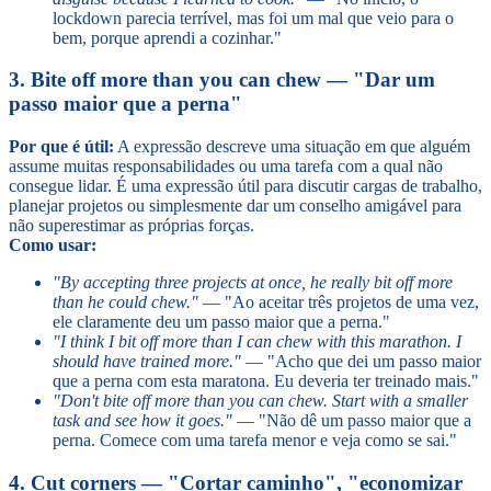
lockdown parecia terrível, mas foi um mal que veio para o
bem, porque aprendi a cozinhar."
3. Bite off more than you can chew — "Dar um
passo maior que a perna"
Por que é útil:
A expressão descreve uma situação em que alguém
assume muitas responsabilidades ou uma tarefa com a qual não
consegue lidar. É uma expressão útil para discutir cargas de trabalho,
planejar projetos ou simplesmente dar um conselho amigável para
não superestimar as próprias forças.
Como usar:
"By accepting three projects at once, he really bit off more
than he could chew."
— "Ao aceitar três projetos de uma vez,
ele claramente deu um passo maior que a perna."
"I think I bit off more than I can chew with this marathon. I
should have trained more."
— "Acho que dei um passo maior
que a perna com esta maratona. Eu deveria ter treinado mais."
"Don't bite off more than you can chew. Start with a smaller
task and see how it goes."
— "Não dê um passo maior que a
perna. Comece com uma tarefa menor e veja como se sai."
4. Cut corners — "Cortar caminho", "economizar