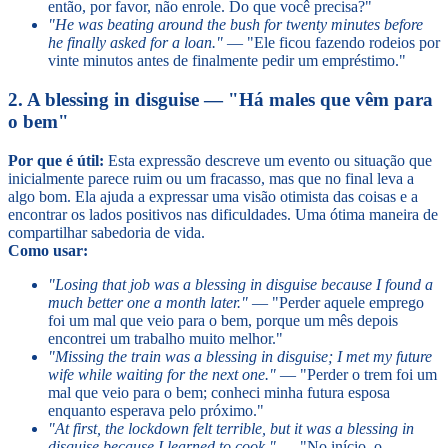
então, por favor, não enrole. Do que você precisa?"
"He was beating around the bush for twenty minutes before
he finally asked for a loan."
— "Ele ficou fazendo rodeios por
vinte minutos antes de finalmente pedir um empréstimo."
2. A blessing in disguise — "Há males que vêm para
o bem"
Por que é útil:
Esta expressão descreve um evento ou situação que
inicialmente parece ruim ou um fracasso, mas que no final leva a
algo bom. Ela ajuda a expressar uma visão otimista das coisas e a
encontrar os lados positivos nas dificuldades. Uma ótima maneira de
compartilhar sabedoria de vida.
Como usar:
"Losing that job was a blessing in disguise because I found a
much better one a month later."
— "Perder aquele emprego
foi um mal que veio para o bem, porque um mês depois
encontrei um trabalho muito melhor."
"Missing the train was a blessing in disguise; I met my future
wife while waiting for the next one."
— "Perder o trem foi um
mal que veio para o bem; conheci minha futura esposa
enquanto esperava pelo próximo."
"At first, the lockdown felt terrible, but it was a blessing in
disguise because I learned to cook."
— "No início, o