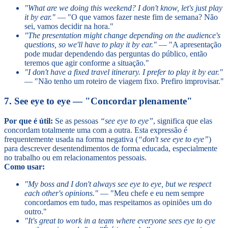
"What are we doing this weekend? I don't know, let's just play
it by ear."
— "O que vamos fazer neste fim de semana? Não
sei, vamos decidir na hora."
"The presentation might change depending on the audience's
questions, so we'll have to play it by ear."
— "A apresentação
pode mudar dependendo das perguntas do público, então
teremos que agir conforme a situação."
"I don't have a fixed travel itinerary. I prefer to play it by ear."
— "Não tenho um roteiro de viagem fixo. Prefiro improvisar."
7. See eye to eye — "Concordar plenamente"
Por que é útil:
Se as pessoas
“see eye to eye”
, significa que elas
concordam totalmente uma com a outra. Esta expressão é
frequentemente usada na forma negativa (
“don't see eye to eye”
)
para descrever desentendimentos de forma educada, especialmente
no trabalho ou em relacionamentos pessoais.
Como usar:
"My boss and I don't always see eye to eye, but we respect
each other's opinions."
— "Meu chefe e eu nem sempre
concordamos em tudo, mas respeitamos as opiniões um do
outro."
"It's great to work in a team where everyone sees eye to eye