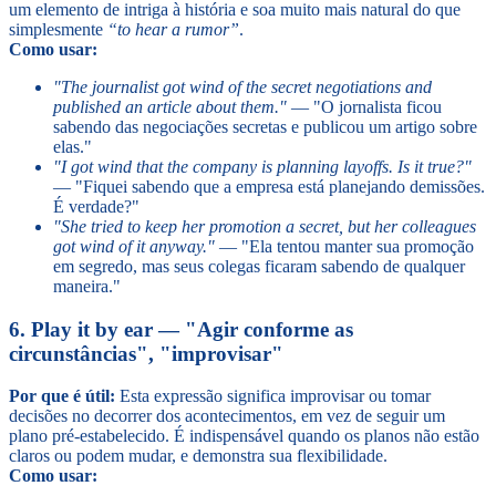
um elemento de intriga à história e soa muito mais natural do que
simplesmente
“to hear a rumor”
.
Como usar:
"The journalist got wind of the secret negotiations and
published an article about them."
— "O jornalista ficou
sabendo das negociações secretas e publicou um artigo sobre
elas."
"I got wind that the company is planning layoffs. Is it true?"
— "Fiquei sabendo que a empresa está planejando demissões.
É verdade?"
"She tried to keep her promotion a secret, but her colleagues
got wind of it anyway."
— "Ela tentou manter sua promoção
em segredo, mas seus colegas ficaram sabendo de qualquer
maneira."
6. Play it by ear — "Agir conforme as
circunstâncias", "improvisar"
Por que é útil:
Esta expressão significa improvisar ou tomar
decisões no decorrer dos acontecimentos, em vez de seguir um
plano pré-estabelecido. É indispensável quando os planos não estão
claros ou podem mudar, e demonstra sua flexibilidade.
Como usar: