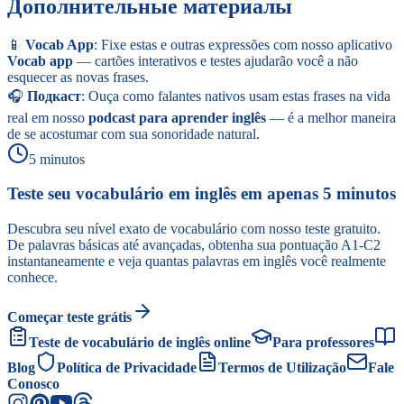
Дополнительные материалы
📱
Vocab App
: Fixe estas e outras expressões com nosso aplicativo
Vocab app
— cartões interativos e testes ajudarão você a não
esquecer as novas frases.
🎧
Подкаст
: Ouça como falantes nativos usam estas frases na vida
real em nosso
podcast para aprender inglês
— é a melhor maneira
de se acostumar com sua sonoridade natural.
5 minutos
Teste seu vocabulário em inglês em apenas 5 minutos
Descubra seu nível exato de vocabulário com nosso teste gratuito.
De palavras básicas até avançadas, obtenha sua pontuação A1-C2
instantaneamente e veja quantas palavras em inglês você realmente
conhece.
Começar teste grátis
Teste de vocabulário de inglês online
Para professores
Blog
Política de Privacidade
Termos de Utilização
Fale
Conosco