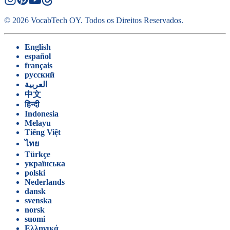
©
2026
VocabTech OY.
Todos os Direitos Reservados
.
English
español
français
русский
العربية
中文
हिन्दी
Indonesia
Melayu
Tiếng Việt
ไทย
Türkçe
українська
polski
Nederlands
dansk
svenska
norsk
suomi
Ελληνικά