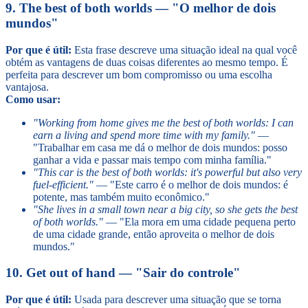
9. The best of both worlds — "O melhor de dois
mundos"
Por que é útil:
Esta frase descreve uma situação ideal na qual você
obtém as vantagens de duas coisas diferentes ao mesmo tempo. É
perfeita para descrever um bom compromisso ou uma escolha
vantajosa.
Como usar:
"Working from home gives me the best of both worlds: I can
earn a living and spend more time with my family."
—
"Trabalhar em casa me dá o melhor de dois mundos: posso
ganhar a vida e passar mais tempo com minha família."
"This car is the best of both worlds: it's powerful but also very
fuel-efficient."
— "Este carro é o melhor de dois mundos: é
potente, mas também muito econômico."
"She lives in a small town near a big city, so she gets the best
of both worlds."
— "Ela mora em uma cidade pequena perto
de uma cidade grande, então aproveita o melhor de dois
mundos."
10. Get out of hand — "Sair do controle"
Por que é útil:
Usada para descrever uma situação que se torna