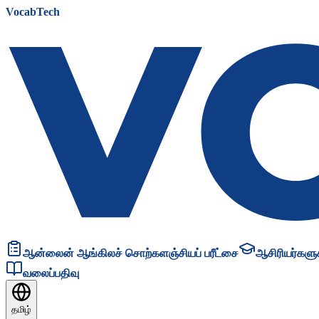
VocabTech
ஆன்லைன் ஆங்கிலச் சொற்களஞ்சியப் பரீட்சை
ஆசிரியர்களுக
வலைப்பதிவு
தமிழ்