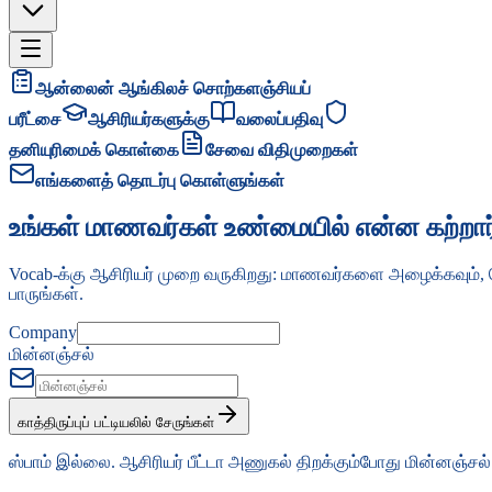
ஆன்லைன் ஆங்கிலச் சொற்களஞ்சியப்
பரீட்சை
ஆசிரியர்களுக்கு
வலைப்பதிவு
தனியுரிமைக் கொள்கை
சேவை விதிமுறைகள்
எங்களைத் தொடர்பு கொள்ளுங்கள்
உங்கள் மாணவர்கள் உண்மையில் என்ன கற்றார்க
Vocab-க்கு ஆசிரியர் முறை வருகிறது: மாணவர்களை அழைக்கவும்,
பாருங்கள்.
Company
மின்னஞ்சல்
காத்திருப்புப் பட்டியலில் சேருங்கள்
ஸ்பாம் இல்லை. ஆசிரியர் பீட்டா அணுகல் திறக்கும்போது மின்னஞ்சல்