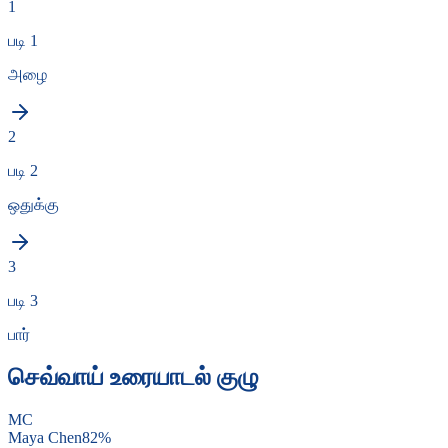
1
படி 1
அழை
2
படி 2
ஒதுக்கு
3
படி 3
பார்
செவ்வாய் உரையாடல் குழு
MC
Maya Chen
82
%