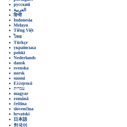
русский
العربية
हिन्दी
Indonesia
Melayu
Tiếng Việt
ไทย
Türkçe
українська
polski
Nederlands
dansk
svenska
norsk
suomi
Ελληνικά
עברית
magyar
română
čeština
slovenčina
hrvatski
日本語
한국어