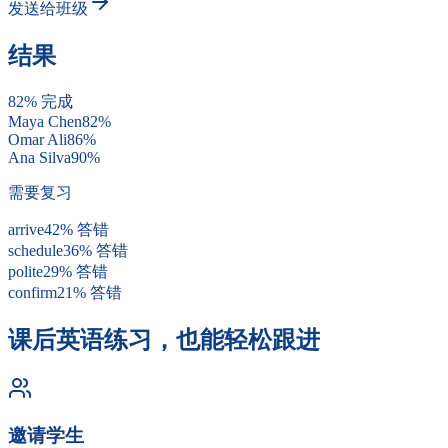
发送给班级
结果
82% 完成
Maya Chen
82
%
Omar Ali
86
%
Ana Silva
90
%
需要复习
arrive
42
%
答错
schedule
36
%
答错
polite
29
%
答错
confirm
21
%
答错
课后英语练习，也能轻松跟进
邀请学生