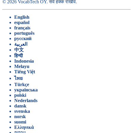
©
2026
VocabTech OY.
सर्व हक्क राखीव
.
English
español
français
português
русский
العربية
中文
हिन्दी
Indonesia
Melayu
Tiếng Việt
ไทย
Türkçe
українська
polski
Nederlands
dansk
svenska
norsk
suomi
Ελληνικά
עברית