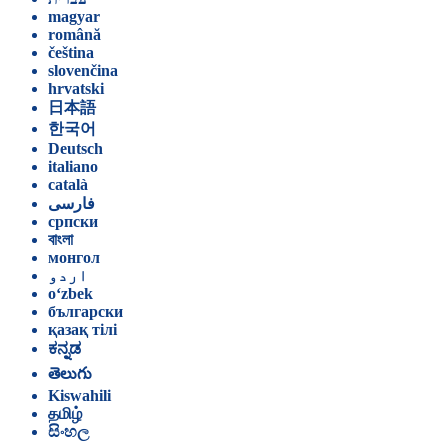
magyar
română
čeština
slovenčina
hrvatski
日本語
한국어
Deutsch
italiano
català
فارسی
српски
বাংলা
монгол
اردو
o‘zbek
български
қазақ тілі
ಕನ್ನಡ
తెలుగు
Kiswahili
தமிழ்
සිංහල