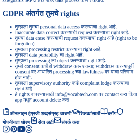
safeguards अंतर्गत EU बाहेर data process करू शकतात.
GDPR अंतर्गत तुमचे rights
तुम्हाला तुमचा personal data access करण्याचा right आहे.
Inaccurate data correct करण्याची request करण्याचा right आहे.
तुमचा data erase करण्याची request करण्याचा right आहे (right to be
forgotten).
तुम्हाला processing restrict करण्याचा right आहे.
तुम्हाला data portability चा right आहे.
तुम्हाला processing ला object करण्याचा right आहे.
तुम्ही consent कधीही withdraw करू शकता; withdraw करण्यापूर्वी
consent वर आधारित processing च्या lawfulness वर याचा परिणाम
होत नाही.
तुम्हाला supervisory authority कडे complaint lodge करण्याचा
right आहे.
हे rights वापरण्यासाठी info@vocabtech.com वर contact करा किंवा
app मधून account delete करा.
ऑनलाइन इंग्रजी शब्दसंग्रह चाचणी
शिक्षकांसाठी
ब्लॉग
गोपनीयता धोरण
सेवा अटी
संपर्क करा